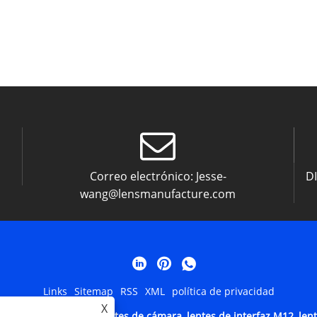
Correo electrónico:
Jesse-
D
wang@lensmanufacture.com
Links
Sitemap
RSS
XML
política de privacidad
X
Technology Co. Ltd - Lentes de cámara, lentes de interfaz M12, len