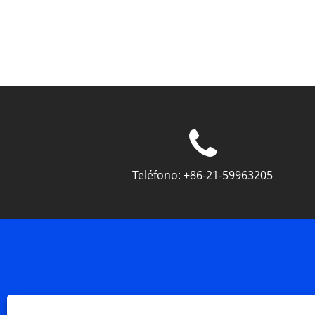
Teléfono:
+86-21-59963205
Copyright © 2023 Shanghai Silk Optical 