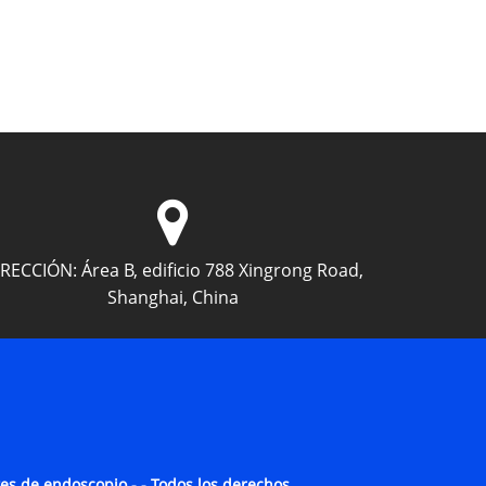
IRECCIÓN:
Área B, edificio 788 Xingrong Road,
Shanghai, China
tes de endoscopio - - Todos los derechos