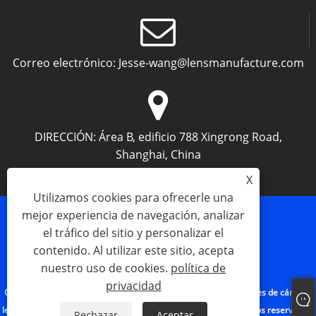
Correo electrónico:
Jesse-wang@lensmanufacture.com
DIRECCIÓN:
Área B, edificio 788 Xingrong Road,
Shanghai, China
X
Utilizamos cookies para ofrecerle una
mejor experiencia de navegación, analizar
el tráfico del sitio y personalizar el
contenido. Al utilizar este sitio, acepta
Links
Sitemap
RSS
XML
política de privacidad
nuestro uso de cookies.
política de
privacidad
Copyright © 2023 Shanghai Silk Optical Technology Co. Ltd - Lentes de cámara,
lentes de interfaz M12, lentes de endoscopio - - Todos los derechos reservados.
Rechazar
Aceptar