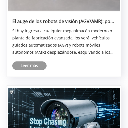
El auge de los robots de visión (AGV/AMR): por
qué están fallando las lentes estándar y qué
Si hoy ingresa a cualquier megaalmacén moderno o
significa realmente la "óptica personalizada"
planta de fabricación avanzada, los verá: vehículos
Introducción al artículo
guiados automatizados (AGV) y robots móviles
autónomos (AMR) desplazándose, esquivando a los
humanos y levantando paletas con precisión
Leer más
quirúrgica. Lo visual es increíblemente futurista, pero
la i......