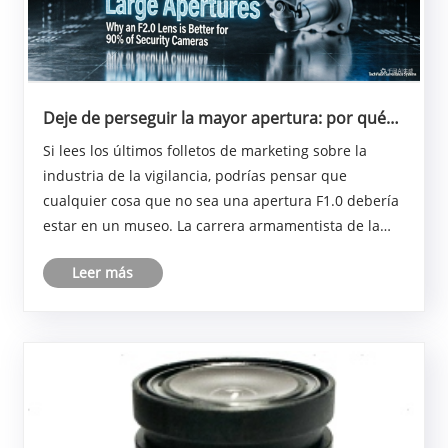
Deje de perseguir la mayor apertura: por qué
esta lente F2.0 es en realidad la opción más
Si lees los últimos folletos de marketing sobre la
inteligente para el 90 % de los escenarios de
industria de la vigilancia, podrías pensar que
seguridad
cualquier cosa que no sea una apertura F1.0 debería
estar en un museo. La carrera armamentista de la
"visión nocturna a todo color" ha convencido a
Leer más
muchos ingenieros y gerentes de adquisiciones de
que m......