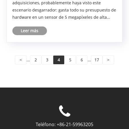
adquisiciones, probablemente haya visto este
escenario desgarrador: gasta todo su presupuesto de
hardware en un sensor de 5 megapíxeles de alta
especificación, solo para combinarlo con una lente
Leer más
que no coincide y terminar con imágenes que
parecen una pintura d......
<
...
2
3
4
5
6
...
17
>
Teléfono:
+86-21-59963205