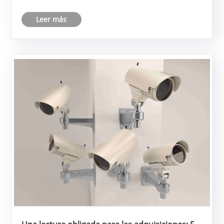
facial en tiempo real, existe un mito peligroso. El mito
Leer más
es que "podemos arreglarlo en el software". He ......