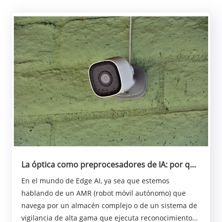
La óptica como preprocesadores de IA: por qué
las lentes de alta calidad son el primer
En el mundo de Edge AI, ya sea que estemos
cortafuegos para el rendimiento de la IA
hablando de un AMR (robot móvil autónomo) que
perimetral
navega por un almacén complejo o de un sistema de
vigilancia de alta gama que ejecuta reconocimiento